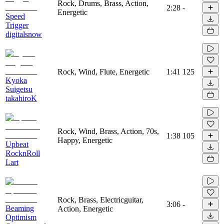
Rock, Drums, Brass, Action,
2:28
-
Energetic
Speed
Trigger
digitalsnow
Rock, Wind, Flute, Energetic
1:41
125
Kyoka
Suigetsu
takahiroK
Rock, Wind, Brass, Action, 70s,
1:38
105
Happy, Energetic
Upbeat
RocknRoll
Lart
Rock, Brass, Electricguitar,
3:06
-
Beaming
Action, Energetic
Optimism