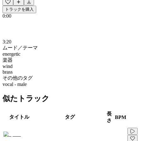
トラックを購入
0:00
3:20
ムード／テーマ
energetic
楽器
wind
brass
その他のタグ
vocal - male
似たトラック
長
タイトル
タグ
BPM
さ