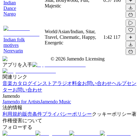
Sitar, Bollywood, Fun,
0:57
106
Indian
Majestic
Dance
Nargo
World/Asian/Indian, Sitar,
Travel, Cinematic, Happy,
1:42
117
Indian folk
Energetic
motives
Nerevarin
©
2026
Jamendo Licensing
アプリを入手
関連リンク
音楽カタログ
インストアラジオ
料金
お問い合わせ
ヘルプセン
ター
お問い合わせ
Jamendo
Jamendo for Artists
Jamendo Music
法的情報
利用規約
販売条件
プライバシーポリシー
クッキーポリシー
著
作権侵害について
フォローする