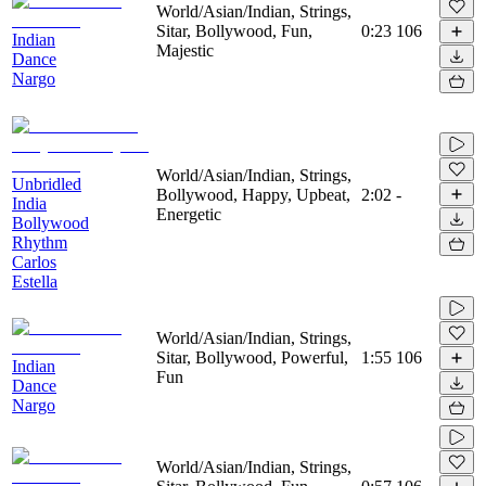
World/Asian/Indian, Strings,
Sitar, Bollywood, Fun,
0:23
106
Indian
Majestic
Dance
Nargo
World/Asian/Indian, Strings,
Unbridled
Bollywood, Happy, Upbeat,
2:02
-
India
Energetic
Bollywood
Rhythm
Carlos
Estella
World/Asian/Indian, Strings,
Sitar, Bollywood, Powerful,
1:55
106
Indian
Fun
Dance
Nargo
World/Asian/Indian, Strings,