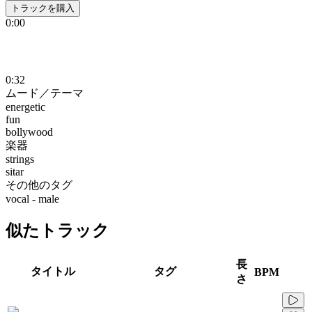
トラックを購入
0:00
0:32
ムード／テーマ
energetic
fun
bollywood
楽器
strings
sitar
その他のタグ
vocal - male
似たトラック
長
タイトル
タグ
BPM
さ