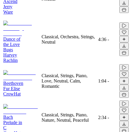
Ascend
Jerry
Ware
Classical, Orchestra, Strings,
Dance of
4:36
-
Neutral
the Love
Bugs
Harvey
Rachlin
Classical, Strings, Piano,
Love, Neutral, Calm,
1:04
-
Beethoven
Romantic
Fur Elise
CrowHat
Classical, Strings, Piano,
Bach
2:34
-
Nature, Neutral, Peaceful
Prelude in
C