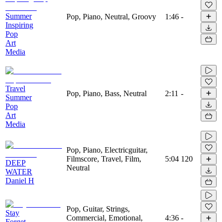
Summer
Pop, Piano, Neutral, Groovy
1:46
-
Inspiring
Pop
Art
Media
Travel
Pop, Piano, Bass, Neutral
2:11
-
Summer
Pop
Art
Media
Pop, Piano, Electricguitar,
Filmscore, Travel, Film,
5:04
120
DEEP
Neutral
WATER
Daniel H
Pop, Guitar, Strings,
Stay
Commercial, Emotional,
4:36
-
Forget