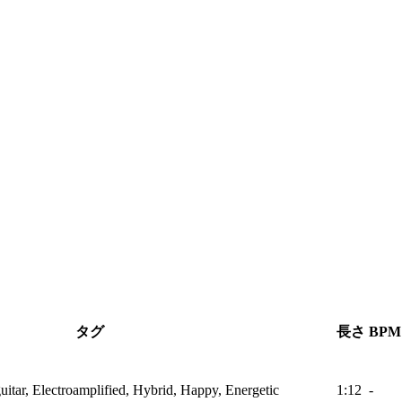
タグ
長さ
BPM
itar, Electroamplified, Hybrid, Happy, Energetic
1:12
-