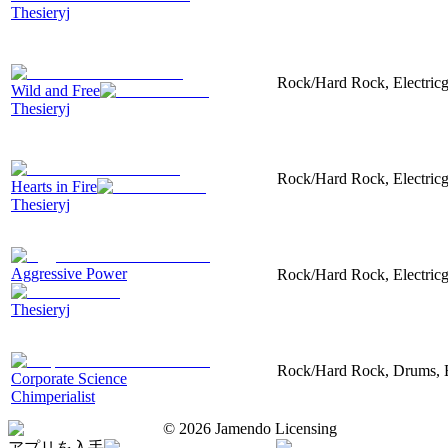
Thesieryj
Rock/Hard Rock, Electricgu
Wild and Free
Thesieryj
Rock/Hard Rock, Electricgu
Hearts in Fire
Thesieryj
Aggressive Power
Rock/Hard Rock, Electricgu
Thesieryj
Rock/Hard Rock, Drums, Ele
Corporate Science
Chimperialist
©
2026
Jamendo Licensing
アプリを入手