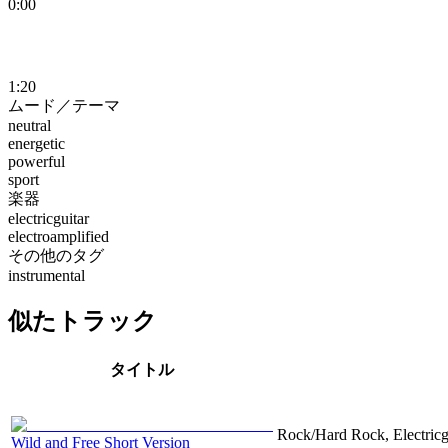
0:00
1:20
ムード／テーマ
neutral
energetic
powerful
sport
楽器
electricguitar
electroamplified
その他のタグ
instrumental
似たトラック
タイトル
Rock/Hard Rock, Electricgu
Wild and Free Short Version