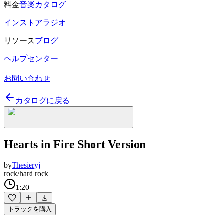
料金
音楽カタログ
インストアラジオ
リソース
ブログ
ヘルプセンター
お問い合わせ
カタログに戻る
Hearts in Fire Short Version
by
Thesieryj
rock/hard rock
1:20
トラックを購入