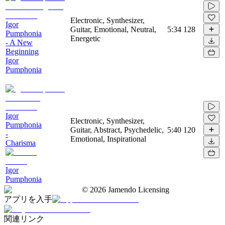
Electronic, Synthesizer,
Igor
Guitar, Emotional, Neutral,
5:34
128
Pumphonia
Energetic
- A New
Beginning
Igor
Pumphonia
Igor
Electronic, Synthesizer,
Pumphonia
Guitar, Abstract, Psychedelic,
5:40
120
-
Emotional, Inspirational
Charisma
Igor
Pumphonia
©
2026
Jamendo Licensing
アプリを入手
関連リンク