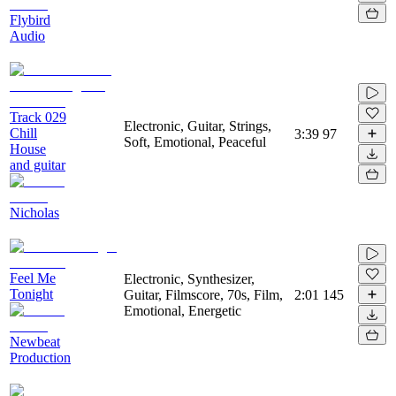
Flybird
Audio
Track 029
Electronic, Guitar, Strings,
Chill
3:39
97
Soft, Emotional, Peaceful
House
and guitar
Nicholas
Feel Me
Electronic, Synthesizer,
Tonight
Guitar, Filmscore, 70s, Film,
2:01
145
Emotional, Energetic
Newbeat
Production