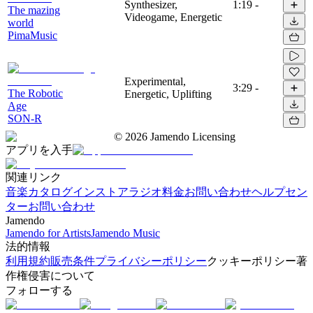
Synthesizer,
1:19
-
The mazing
Videogame, Energetic
world
PimaMusic
Experimental,
3:29
-
The Robotic
Energetic, Uplifting
Age
SON-R
©
2026
Jamendo Licensing
アプリを入手
関連リンク
音楽カタログ
インストアラジオ
料金
お問い合わせ
ヘルプセン
ター
お問い合わせ
Jamendo
Jamendo for Artists
Jamendo Music
法的情報
利用規約
販売条件
プライバシーポリシー
クッキーポリシー
著
作権侵害について
フォローする