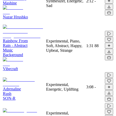
Synthesizer, Energetic,
2:12
-
Mashine
Sad
Nazar Hrushko
Rainbow From
Experimental, Piano,
Rain - Abstract
Soft, Abstract, Happy,
1:31
88
Music
Upbeat, Strange
Background
Vibecraft
Experimental,
3:08
-
Adrenaline
Energetic, Uplifting
Rush
SON-R
Experimental,