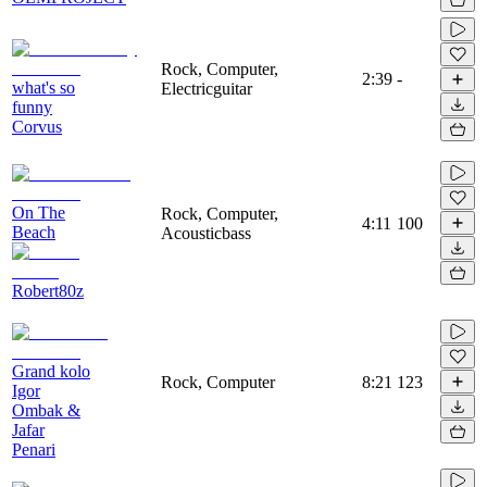
Rock, Computer,
2:39
-
what's so
Electricguitar
funny
Corvus
On The
Rock, Computer,
4:11
100
Beach
Acousticbass
Robert80z
Grand kolo
Rock, Computer
8:21
123
Igor
Ombak &
Jafar
Penari