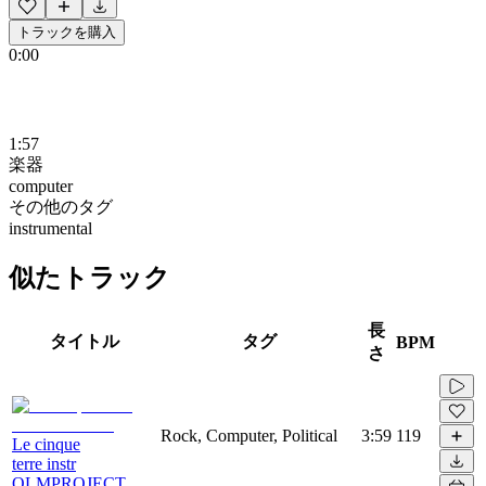
トラックを購入
0:00
1:57
楽器
computer
その他のタグ
instrumental
似たトラック
長
タイトル
タグ
BPM
さ
Rock, Computer, Political
3:59
119
Le cinque
terre instr
OLMPROJECT