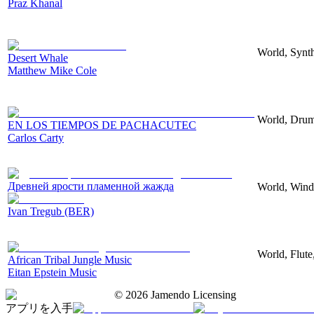
Praz Khanal
World, Synth
Desert Whale
Matthew Mike Cole
World, Drums
EN LOS TIEMPOS DE PACHACUTEC
Carlos Carty
Древней ярости пламенной жажда
World, Wind,
Ivan Tregub (BER)
World, Flute
African Tribal Jungle Music
Eitan Epstein Music
©
2026
Jamendo Licensing
アプリを入手