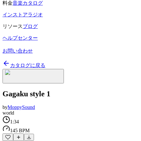
料金
音楽カタログ
インストアラジオ
リソース
ブログ
ヘルプセンター
お問い合わせ
カタログに戻る
Gagaku style 1
by
MoppySound
world
1:34
145 BPM