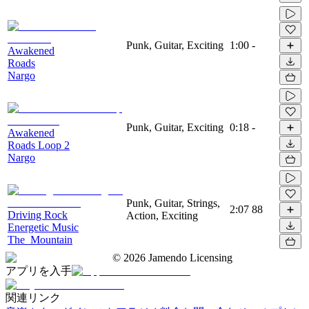
Punk, Guitar, Exciting
1:00
-
Awakened
Roads
Nargo
Punk, Guitar, Exciting
0:18
-
Awakened
Roads Loop 2
Nargo
Punk, Guitar, Strings,
2:07
88
Driving Rock
Action, Exciting
Energetic Music
The_Mountain
©
2026
Jamendo Licensing
アプリを入手
関連リンク