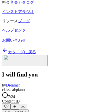
料金
音楽カタログ
インストアラジオ
リソース
ブログ
ヘルプセンター
お問い合わせ
カタログに戻る
I will find you
by
Dreamer
classical/piano
7:24
Content ID