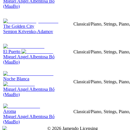
Miguel Angel Albentosa Bó
(MaaBo)
Classical/Piano, Strings, Piano
The Golden City
Semion Krivenko-Adamov
El Puerto
Classical/Piano, Strings, Piano
Miguel Angel Albentosa Bó
(MaaBo)
Noche Blanca
Classical/Piano, Strings, Pian
Miguel Angel Albentosa Bó
(MaaBo)
Aroma
Classical/Piano, Strings, Pian
Miguel Angel Albentosa Bó
(MaaBo)
©
2026
Jamendo Licensing