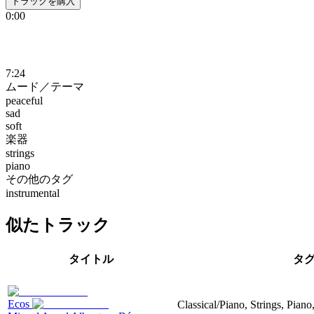
トラックを購入
0:00
7:24
ムード／テーマ
peaceful
sad
soft
楽器
strings
piano
その他のタグ
instrumental
似たトラック
タイトル
タ
Ecos
Classical/Piano, Strings, Piano