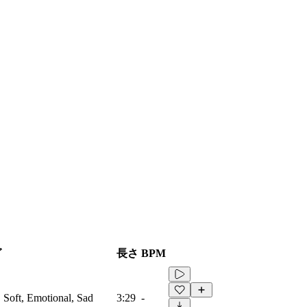
グ
長さ
BPM
, Soft, Emotional, Sad
3:29
-