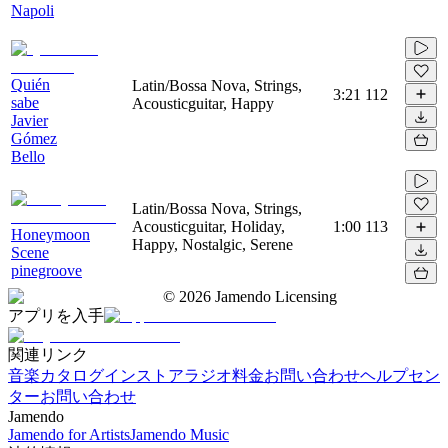
Napoli
Quién
Latin/Bossa Nova, Strings,
3:21
112
sabe
Acousticguitar, Happy
Javier
Gómez
Bello
Latin/Bossa Nova, Strings,
Acousticguitar, Holiday,
1:00
113
Honeymoon
Happy, Nostalgic, Serene
Scene
pinegroove
©
2026
Jamendo Licensing
アプリを入手
関連リンク
音楽カタログ
インストアラジオ
料金
お問い合わせ
ヘルプセン
ター
お問い合わせ
Jamendo
Jamendo for Artists
Jamendo Music