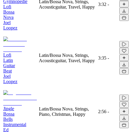
Gymnopedie
Latin/Bossa Nova, Strings,
3:32
-
Lofi
Acousticguitar, Travel, Happy
Bossa
Nova
Joel
Loopez
Lofi
Latin/Bossa Nova, Strings,
3:35
-
Latin
Acousticguitar, Travel, Happy
Guitar
Beat
Joel
Loopez
Jingle
Latin/Bossa Nova, Strings,
2:56
-
Bossa
Piano, Christmas, Happy
Bells
Instrumental
Ed