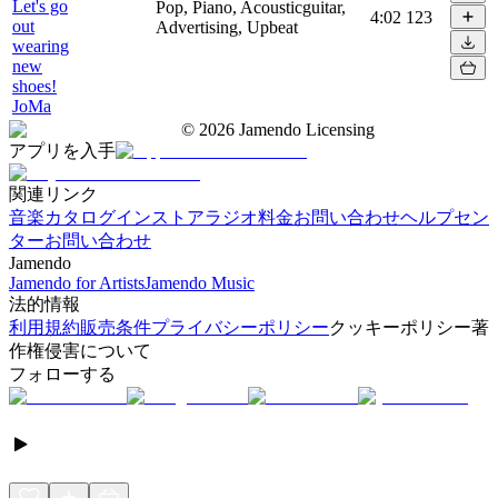
Let's go
Pop, Piano, Acousticguitar,
4:02
123
out
Advertising, Upbeat
wearing
new
shoes!
JoMa
©
2026
Jamendo Licensing
アプリを入手
関連リンク
音楽カタログ
インストアラジオ
料金
お問い合わせ
ヘルプセン
ター
お問い合わせ
Jamendo
Jamendo for Artists
Jamendo Music
法的情報
利用規約
販売条件
プライバシーポリシー
クッキーポリシー
著
作権侵害について
フォローする