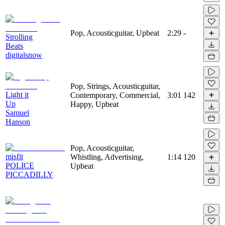
Pop, Acousticguitar, Upbeat
2:29
-
Strolling
Beats
digitalsnow
Pop, Strings, Acousticguitar,
Light it
Contemporary, Commercial,
3:01
142
Up
Happy, Upbeat
Samuel
Hanson
Pop, Acousticguitar,
misfit
Whistling, Advertising,
1:14
120
POLICE
Upbeat
PICCADILLY