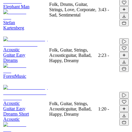
Folk, Drums, Guitar,
Elephant Man
Strings, Love, Corporate,
3:43
-
Sad, Sentimental
Stefan
Kartenberg
Acoustic
Folk, Guitar, Strings,
Guitar Easy
Acousticguitar, Ballad,
2:23
-
Dreams
Happy, Dreamy
ForestMusic
Acoustic
Folk, Guitar, Strings,
Guitar Easy
Acousticguitar, Ballad,
1:20
-
Dreams Short
Happy, Dreamy
Acoustic