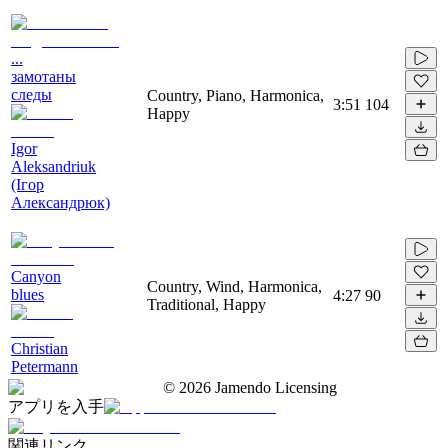
...
замотаны
следы
Country, Piano, Harmonica,
3:51
104
Happy
Igor
Aleksandriuk
(Ігор
Александрюк)
Canyon
Country, Wind, Harmonica,
blues
4:27
90
Traditional, Happy
Christian
Petermann
©
2026
Jamendo Licensing
アプリを入手
関連リンク