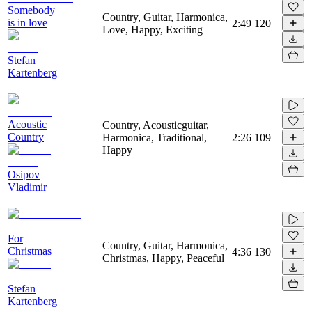
Somebody
Country, Guitar, Harmonica,
is in love
2:49
120
Love, Happy, Exciting
Stefan
Kartenberg
Acoustic
Country, Acousticguitar,
Country
Harmonica, Traditional,
2:26
109
Happy
Osipov
Vladimir
For
Country, Guitar, Harmonica,
Christmas
4:36
130
Christmas, Happy, Peaceful
Stefan
Kartenberg