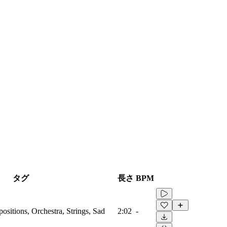
タグ
長さ
BPM
sitions, Orchestra, Strings, Sad
2:02
-