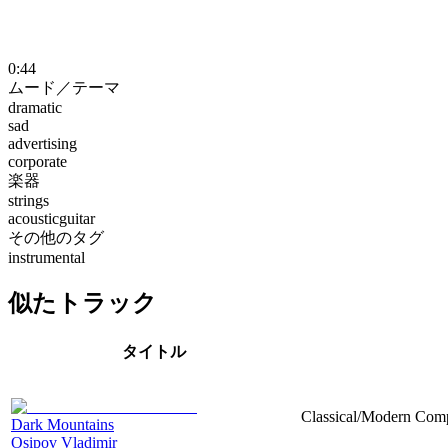
0:44
ムード／テーマ
dramatic
sad
advertising
corporate
楽器
strings
acousticguitar
その他のタグ
instrumental
似たトラック
タイトル
Classical/Modern Compo
Dark Mountains
Osipov Vladimir