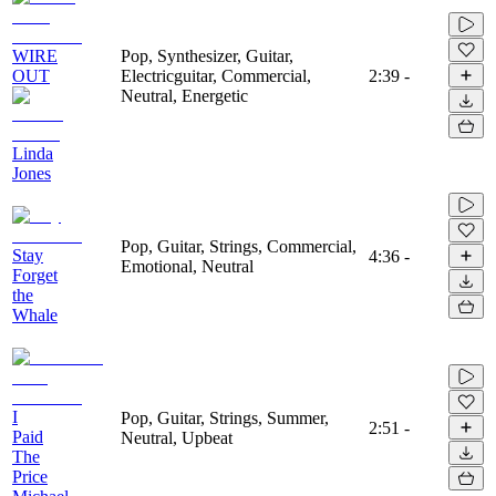
WIRE
Pop, Synthesizer, Guitar,
OUT
Electricguitar, Commercial,
2:39
-
Neutral, Energetic
Linda
Jones
Pop, Guitar, Strings, Commercial,
Stay
4:36
-
Emotional, Neutral
Forget
the
Whale
I
Pop, Guitar, Strings, Summer,
2:51
-
Paid
Neutral, Upbeat
The
Price