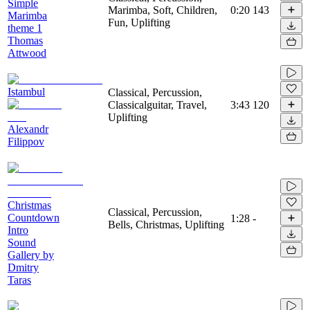
Simple
Marimba, Soft, Children,
0:20
143
Marimba
Fun, Uplifting
theme 1
Thomas
Attwood
Istambul
Classical, Percussion,
Classicalguitar, Travel,
3:43
120
Uplifting
Alexandr
Filippov
Christmas
Classical, Percussion,
Countdown
1:28
-
Bells, Christmas, Uplifting
Intro
Sound
Gallery by
Dmitry
Taras