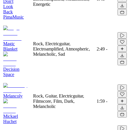
Don't
Energetic
Look
Back
PimaMusic
Magic
Rock, Electricguitar,
Blanket
Electroamplified, Atmospheric,
2:49
-
Melancholic, Sad
Decision
Space
Melancoly
Rock, Guitar, Electricguitar,
Filmscore, Film, Dark,
1:59
-
Melancholic
Mickael
Huchet