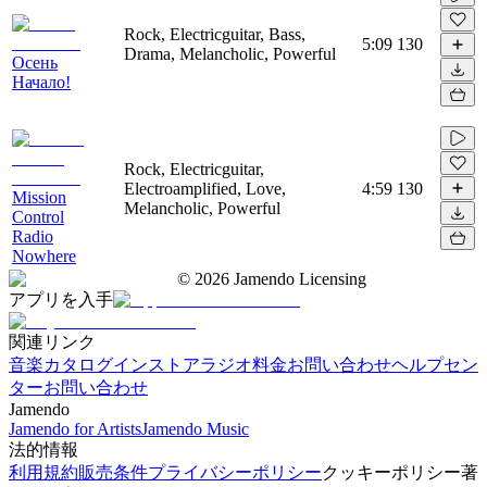
Rock, Electricguitar, Bass,
5:09
130
Drama, Melancholic, Powerful
Осень
Начало!
Rock, Electricguitar,
Electroamplified, Love,
4:59
130
Mission
Melancholic, Powerful
Control
Radio
Nowhere
©
2026
Jamendo Licensing
アプリを入手
関連リンク
音楽カタログ
インストアラジオ
料金
お問い合わせ
ヘルプセン
ター
お問い合わせ
Jamendo
Jamendo for Artists
Jamendo Music
法的情報
利用規約
販売条件
プライバシーポリシー
クッキーポリシー
著