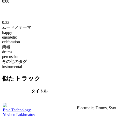
0:00
0:32
ムード／テーマ
happy
energetic
celebration
楽器
drums
percussion
その他のタグ
instrumental
似たトラック
タイトル
Electronic, Drums, Syn
Epic Technology
Yevhen Lokhmatov