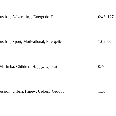
ussion, Advertising, Energetic, Fun
0:43
127
ussion, Sport, Motivational, Energetic
1:02
92
, Marimba, Children, Happy, Upbeat
0:40
-
cussion, Urban, Happy, Upbeat, Groovy
1:36
-