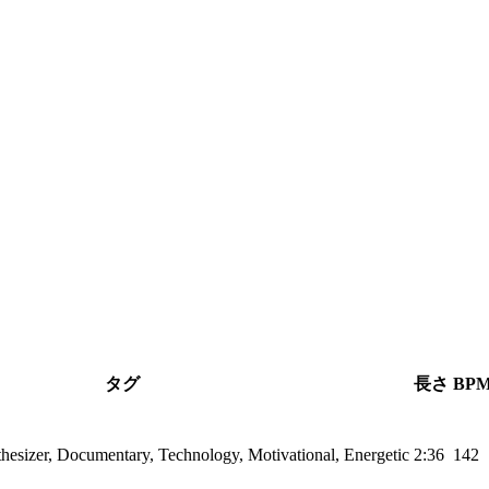
タグ
長さ
BP
thesizer, Documentary, Technology, Motivational, Energetic
2:36
142