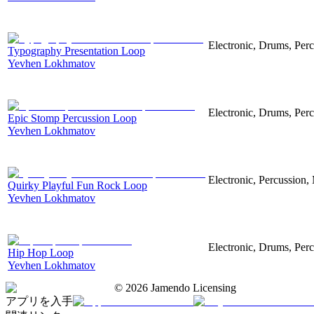
Electronic, Drums, Perc
Typography Presentation Loop
Yevhen Lokhmatov
Electronic, Drums, Perc
Epic Stomp Percussion Loop
Yevhen Lokhmatov
Electronic, Percussion
Quirky Playful Fun Rock Loop
Yevhen Lokhmatov
Electronic, Drums, Per
Hip Hop Loop
Yevhen Lokhmatov
©
2026
Jamendo Licensing
アプリを入手