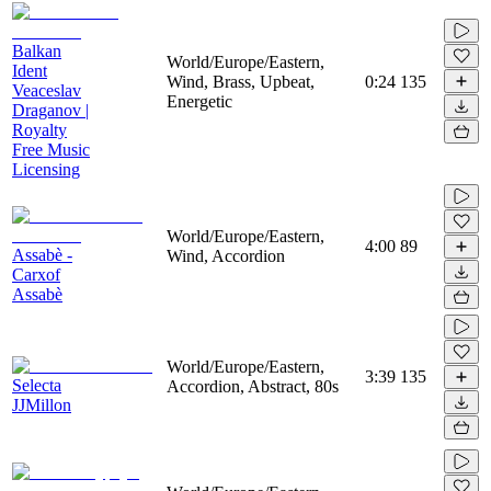
Balkan
World/Europe/Eastern,
Ident
Wind, Brass, Upbeat,
0:24
135
Veaceslav
Energetic
Draganov |
Royalty
Free Music
Licensing
World/Europe/Eastern,
4:00
89
Assabè -
Wind, Accordion
Carxof
Assabè
World/Europe/Eastern,
3:39
135
Selecta
Accordion, Abstract, 80s
JJMillon