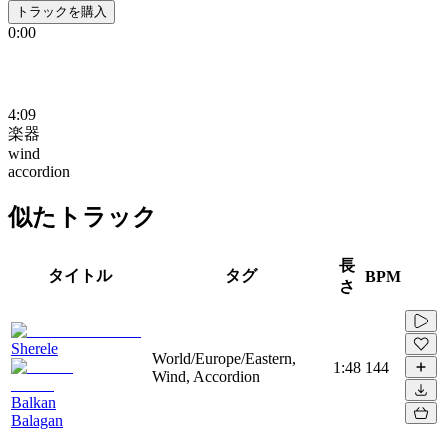
トラックを購入
0:00
4:09
楽器
wind
accordion
似たトラック
長
タイトル
タグ
BPM
さ
Sherele
World/Europe/Eastern,
1:48
144
Wind, Accordion
Balkan
Balagan