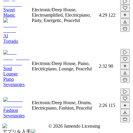
Sweet
Electronic/Deep House,
Magic
Electroamplified, Electricpiano,
4:29
122
Party, Energetic, Peaceful
Al
Torrado
Electronic/Deep House, Piano,
2:32
90
Soul
Electricpiano, Lounge, Peaceful
Lounge
Piano
Sevennotes
Electronic/Deep House, Drums,
2:26
115
Electricpiano, Fashion, Peaceful
Fashion
Sevennotes
©
2026
Jamendo Licensing
アプリを入手