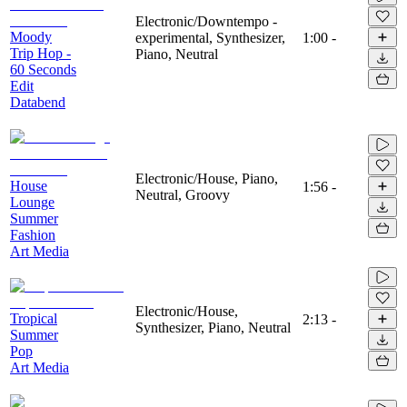
Electronic/Downtempo -
Moody
experimental, Synthesizer,
1:00
-
Trip Hop -
Piano, Neutral
60 Seconds
Edit
Databend
Electronic/House, Piano,
House
1:56
-
Neutral, Groovy
Lounge
Summer
Fashion
Art Media
Electronic/House,
Tropical
2:13
-
Synthesizer, Piano, Neutral
Summer
Pop
Art Media