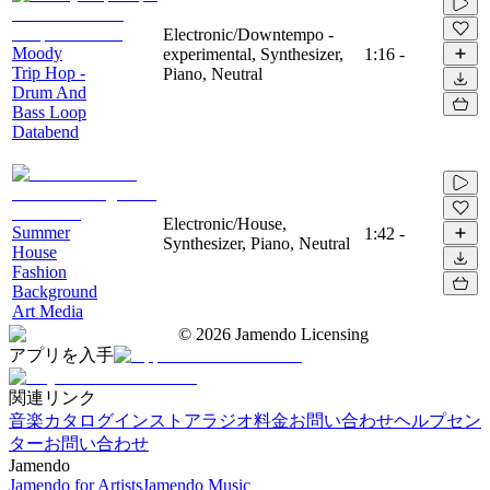
Electronic/Downtempo -
Moody
experimental, Synthesizer,
1:16
-
Trip Hop -
Piano, Neutral
Drum And
Bass Loop
Databend
Electronic/House,
Summer
1:42
-
Synthesizer, Piano, Neutral
House
Fashion
Background
Art Media
©
2026
Jamendo Licensing
アプリを入手
関連リンク
音楽カタログ
インストアラジオ
料金
お問い合わせ
ヘルプセン
ター
お問い合わせ
Jamendo
Jamendo for Artists
Jamendo Music