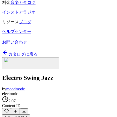
料金
音楽カタログ
インストアラジオ
リソース
ブログ
ヘルプセンター
お問い合わせ
カタログに戻る
Electro Swing Jazz
by
moodmode
electronic
2:07
Content ID