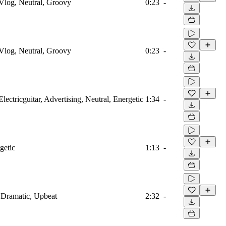
Vlog, Neutral, Groovy
0:23
-
Vlog, Neutral, Groovy
0:23
-
ectricguitar, Advertising, Neutral, Energetic
1:34
-
getic
1:13
-
, Dramatic, Upbeat
2:32
-