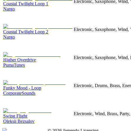
Electronic, Saxophone, Wind, 
Coastal Twilight Loop 1
Nargo
Electronic, Saxophone, Wind, 
Coastal Twilight Loop 2
Nargo
Electronic, Saxophone, Wind, El
Higher Overdrive
PumaTunes
Electronic, Drums, Brass, Ener
Funky Mood - Loop
CorporateSounds
Electronic, Wind, Brass, Party
Swing Flight
Oleksii Bezsalov
©
2026
Jamendo Licensing