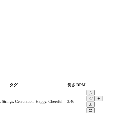
タグ
長さ
BPM
, Strings, Celebration, Happy, Cheerful
3:46
-