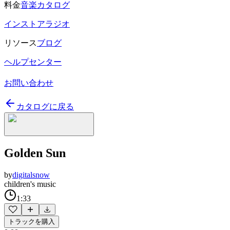
料金
音楽カタログ
インストアラジオ
リソース
ブログ
ヘルプセンター
お問い合わせ
カタログに戻る
Golden Sun
by
digitalsnow
children's music
1:33
トラックを購入