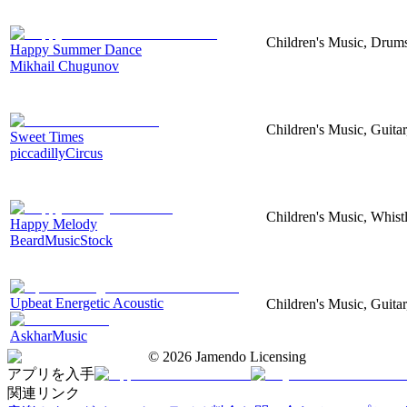
Children's Music, Drums
Happy Summer Dance
Mikhail Chugunov
Children's Music, Guitar
Sweet Times
piccadillyCircus
Children's Music, Whist
Happy Melody
BeardMusicStock
Upbeat Energetic Acoustic
Children's Music, Guitar
AskharMusic
©
2026
Jamendo Licensing
アプリを入手
関連リンク