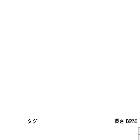
タグ
長さ
BPM