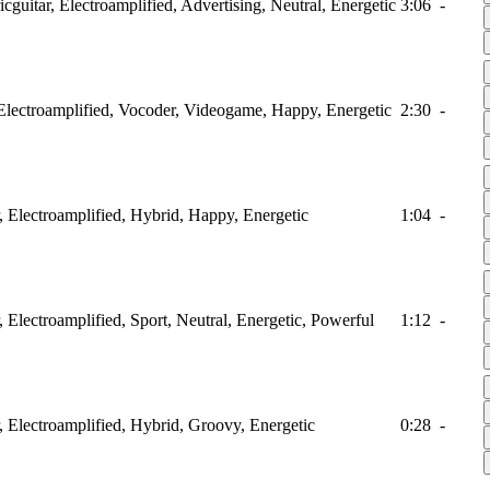
ricguitar, Electroamplified, Advertising, Neutral, Energetic
3:06
-
, Electroamplified, Vocoder, Videogame, Happy, Energetic
2:30
-
ar, Electroamplified, Hybrid, Happy, Energetic
1:04
-
r, Electroamplified, Sport, Neutral, Energetic, Powerful
1:12
-
ar, Electroamplified, Hybrid, Groovy, Energetic
0:28
-