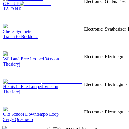
Electronic, Guitar, Elect
GET UP
TATANX
Electronic, Synthesizer
She is Synthetic
TransistorBudddha
Electronic, Electricguit
Wild and Free Looped Version
Thesieryj
Electronic, Electricguita
Hearts in Fire Looped Version
Thesieryj
Electronic, Electricguit
Old School Downtempo Loop
Serge Quadrado
©
2026
Jamendo Licensing