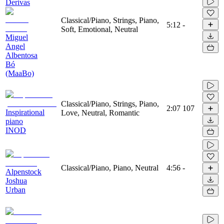
Derivas
Classical/Piano, Strings, Piano,
5:12
-
Soft, Emotional, Neutral
Miguel
Angel
Albentosa
Bó
(MaaBo)
Classical/Piano, Strings, Piano,
2:07
107
Inspirational
Love, Neutral, Romantic
piano
INOD
Classical/Piano, Piano, Neutral
4:56
-
Alpenstock
Joshua
Urban