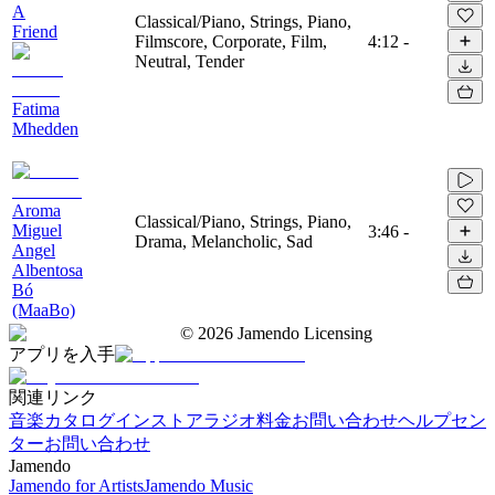
A
Classical/Piano, Strings, Piano,
Friend
Filmscore, Corporate, Film,
4:12
-
Neutral, Tender
Fatima
Mhedden
Aroma
Classical/Piano, Strings, Piano,
Miguel
3:46
-
Drama, Melancholic, Sad
Angel
Albentosa
Bó
(MaaBo)
©
2026
Jamendo Licensing
アプリを入手
関連リンク
音楽カタログ
インストアラジオ
料金
お問い合わせ
ヘルプセン
ター
お問い合わせ
Jamendo
Jamendo for Artists
Jamendo Music