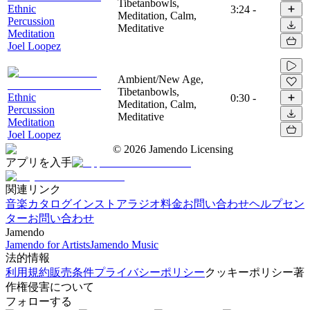
Tibetanbowls,
Ethnic
3:24
-
Meditation, Calm,
Percussion
Meditative
Meditation
Joel Loopez
Ambient/New Age,
Tibetanbowls,
Ethnic
0:30
-
Meditation, Calm,
Percussion
Meditative
Meditation
Joel Loopez
©
2026
Jamendo Licensing
アプリを入手
関連リンク
音楽カタログ
インストアラジオ
料金
お問い合わせ
ヘルプセン
ター
お問い合わせ
Jamendo
Jamendo for Artists
Jamendo Music
法的情報
利用規約
販売条件
プライバシーポリシー
クッキーポリシー
著
作権侵害について
フォローする