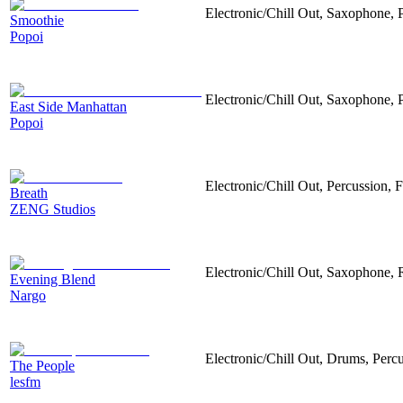
Electronic/Chill Out, Saxophone, P
Smoothie
Popoi
Electronic/Chill Out, Saxophone, 
East Side Manhattan
Popoi
Electronic/Chill Out, Percussion, F
Breath
ZENG Studios
Electronic/Chill Out, Saxophone,
Evening Blend
Nargo
Electronic/Chill Out, Drums, Percu
The People
lesfm