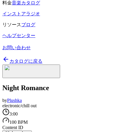
料金
音楽カタログ
インストアラジオ
リソース
ブログ
ヘルプセンター
お問い合わせ
カタログに戻る
Night Romance
by
Plushka
electronic/chill out
3:00
100 BPM
Content ID