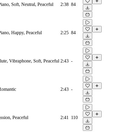
iano, Soft, Neutral, Peaceful
2:38
84
Piano, Happy, Peaceful
2:25
84
lute, Vibraphone, Soft, Peaceful
2:43
-
 Romantic
2:43
-
ssion, Peaceful
2:41
110