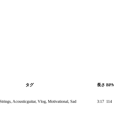
タグ
長さ
BP
Strings, Acousticguitar, Vlog, Motivational, Sad
3:17
114