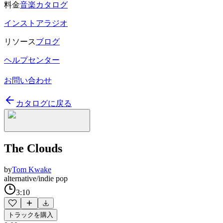
料金
音楽カタログ
インストアラジオ
リソース
ブログ
ヘルプセンター
お問い合わせ
カタログに戻る
The Clouds
by
Tom Kwake
alternative/indie pop
3:10
トラックを購入