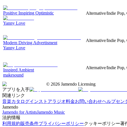
Positive Inspiring Optimistic
Alternative/Indie Pop, 
Yanny Love
Alternative/Indie Pop, 
Modern Driving Advertisment
Yanny Love
Alternative/Indie Pop, 
Inspired Ambient
makesound
©
2026
Jamendo Licensing
アプリを入手
関連リンク
音楽カタログ
インストアラジオ
料金
お問い合わせ
ヘルプセン
Jamendo
Jamendo for Artists
Jamendo Music
法的情報
利用規約
販売条件
プライバシーポリシー
クッキーポリシー
著