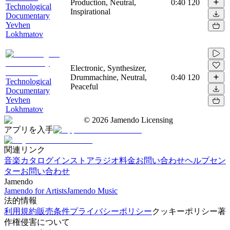
Production, Neutral,
0:40
120
Technological
Inspirational
Documentary
Yevhen
Lokhmatov
Electronic, Synthesizer,
Drummachine, Neutral,
0:40
120
Technological
Peaceful
Documentary
Yevhen
Lokhmatov
©
2026
Jamendo Licensing
アプリを入手
関連リンク
音楽カタログ
インストアラジオ
料金
お問い合わせ
ヘルプセン
ター
お問い合わせ
Jamendo
Jamendo for Artists
Jamendo Music
法的情報
利用規約
販売条件
プライバシーポリシー
クッキーポリシー
著
作権侵害について