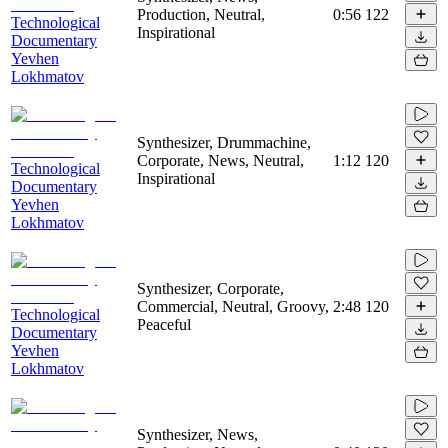
Production, Neutral,
0:56
122
Technological
Inspirational
Documentary
Yevhen
Lokhmatov
Synthesizer, Drummachine,
Corporate, News, Neutral,
1:12
120
Technological
Inspirational
Documentary
Yevhen
Lokhmatov
Synthesizer, Corporate,
Commercial, Neutral, Groovy,
2:48
120
Technological
Peaceful
Documentary
Yevhen
Lokhmatov
Synthesizer, News,