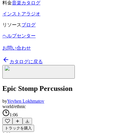
料金
音楽カタログ
インストアラジオ
リソース
ブログ
ヘルプセンター
お問い合わせ
カタログに戻る
Epic Stomp Percussion
by
Yevhen Lokhmatov
world/ethnic
1:06
トラックを購入