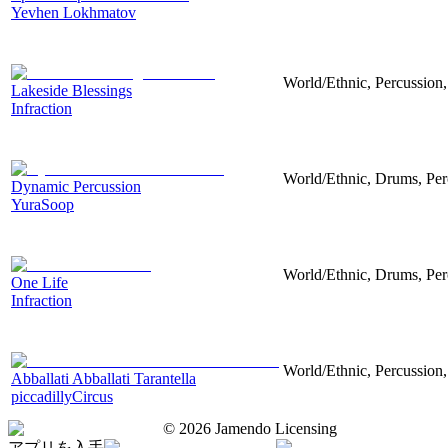
Yevhen Lokhmatov
World/Ethnic, Percussion,
Lakeside Blessings
Infraction
World/Ethnic, Drums, Perc
Dynamic Percussion
YuraSoop
World/Ethnic, Drums, Per
One Life
Infraction
World/Ethnic, Percussion,
Abballati Abballati Tarantella
piccadillyCircus
©
2026
Jamendo Licensing
アプリを入手