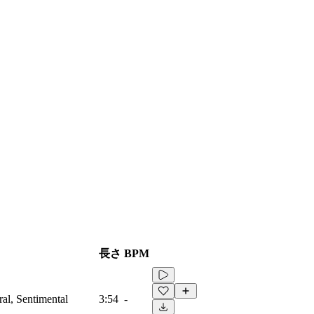
長さ
BPM
ral, Sentimental
3:54
-