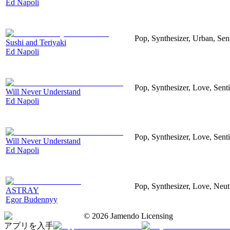
Ed Napoli
Pop, Synthesizer, Urban, Sen
Sushi and Teriyaki
Ed Napoli
Pop, Synthesizer, Love, Sent
Will Never Understand
Ed Napoli
Pop, Synthesizer, Love, Sent
Will Never Understand
Ed Napoli
Pop, Synthesizer, Love, Neut
ASTRAY
Egor Budennyy
©
2026
Jamendo Licensing
アプリを入手