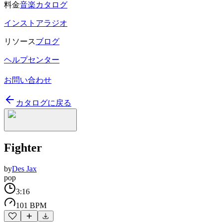
料金
音楽カタログ
インストアラジオ
リソース
ブログ
ヘルプセンター
お問い合わせ
カタログに戻る
Fighter
by
Des Jax
pop
3:16
101 BPM