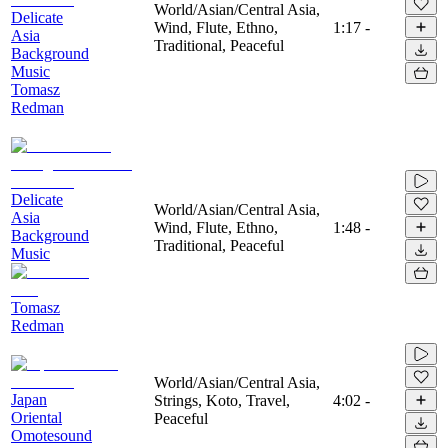
World/Asian/Central Asia,
Delicate
Wind, Flute, Ethno,
1:17
-
Asia
Traditional, Peaceful
Background
Music
Tomasz
Redman
Delicate
World/Asian/Central Asia,
Asia
Wind, Flute, Ethno,
1:48
-
Background
Traditional, Peaceful
Music
Tomasz
Redman
World/Asian/Central Asia,
Japan
Strings, Koto, Travel,
4:02
-
Oriental
Peaceful
Omotesound