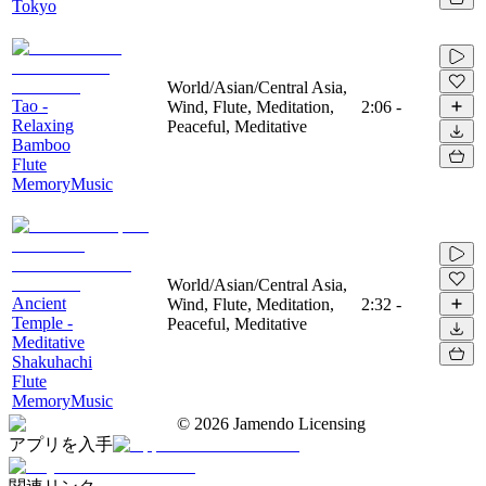
Tokyo
World/Asian/Central Asia,
Tao -
Wind, Flute, Meditation,
2:06
-
Relaxing
Peaceful, Meditative
Bamboo
Flute
MemoryMusic
World/Asian/Central Asia,
Ancient
Wind, Flute, Meditation,
2:32
-
Temple -
Peaceful, Meditative
Meditative
Shakuhachi
Flute
MemoryMusic
©
2026
Jamendo Licensing
アプリを入手