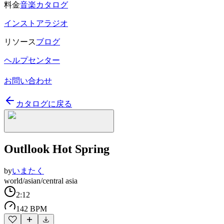
料金
音楽カタログ
インストアラジオ
リソース
ブログ
ヘルプセンター
お問い合わせ
カタログに戻る
Outllook Hot Spring
by
いまたく
world/asian/central asia
2:12
142 BPM