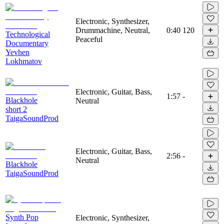
Electronic, Synthesizer,
Drummachine, Neutral,
0:40
120
Technological
Peaceful
Documentary
Yevhen
Lokhmatov
Electronic, Guitar, Bass,
1:57
-
Blackhole
Neutral
short 2
TaigaSoundProd
Electronic, Guitar, Bass,
2:56
-
Neutral
Blackhole
TaigaSoundProd
Synth Pop
Electronic, Synthesizer,