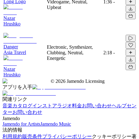
Long Logo
Videogame, Neutral,
1:36
-
Upbeat
Nazar
Hrushko
Danger
Electronic, Synthesizer,
Asia Travel
Clubbing, Neutral,
2:18
-
Energetic
Nazar
Hrushko
©
2026
Jamendo Licensing
アプリを入手
関連リンク
音楽カタログ
インストアラジオ
料金
お問い合わせ
ヘルプセン
ター
お問い合わせ
Jamendo
Jamendo for Artists
Jamendo Music
法的情報
利用規約
販売条件
プライバシーポリシー
クッキーポリシー
著