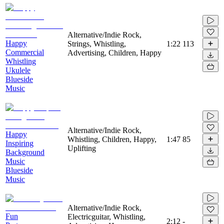
Alternative/Indie Rock,
Happy
Strings, Whistling,
1:22
113
Commercial
Advertising, Children, Happy
Whistling
Ukulele
Blueside
Music
Alternative/Indie Rock,
Happy
Whistling, Children, Happy,
1:47
85
Inspiring
Uplifting
Background
Music
Blueside
Music
Alternative/Indie Rock,
Fun
Electricguitar, Whistling,
2:12
-