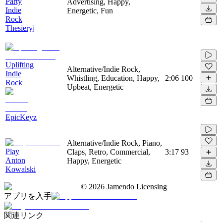
Party
Advertising, Happy,
Indie
Energetic, Fun
Rock
Thesieryj
Uplifting
Alternative/Indie Rock,
Indie
Whistling, Education, Happy,
2:06
100
Rock
Upbeat, Energetic
EpicKeyz
Alternative/Indie Rock, Piano,
Play
Claps, Retro, Commercial,
3:17
93
Anton
Happy, Energetic
Kowalski
©
2026
Jamendo Licensing
アプリを入手
関連リンク