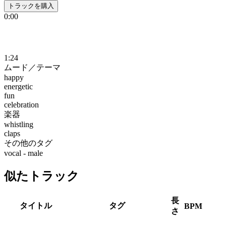
トラックを購入
0:00
1:24
ムード／テーマ
happy
energetic
fun
celebration
楽器
whistling
claps
その他のタグ
vocal - male
似たトラック
長
タイトル
タグ
BPM
さ