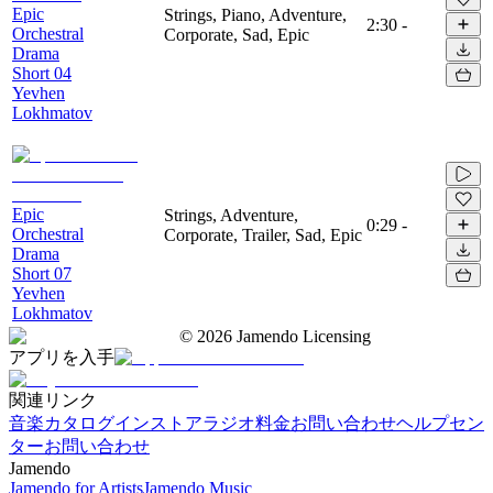
Epic
Strings, Piano, Adventure,
2:30
-
Orchestral
Corporate, Sad, Epic
Drama
Short 04
Yevhen
Lokhmatov
Epic
Strings, Adventure,
0:29
-
Orchestral
Corporate, Trailer, Sad, Epic
Drama
Short 07
Yevhen
Lokhmatov
©
2026
Jamendo Licensing
アプリを入手
関連リンク
音楽カタログ
インストアラジオ
料金
お問い合わせ
ヘルプセン
ター
お問い合わせ
Jamendo
Jamendo for Artists
Jamendo Music