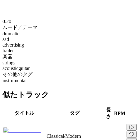
0:20
ムード／テーマ
dramatic
sad
advertising
trailer
楽器
strings
acousticguitar
その他のタグ
instrumental
似たトラック
長
タイトル
タグ
BPM
さ
Classical/Modern