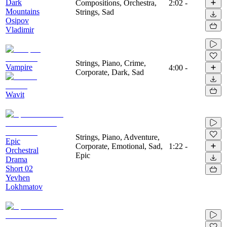
Dark
Compositions, Orchestra,
2:02
-
Mountains
Strings, Sad
Osipov
Vladimir
Strings, Piano, Crime,
Vampire
4:00
-
Corporate, Dark, Sad
Wavit
Strings, Piano, Adventure,
Epic
Corporate, Emotional, Sad,
1:22
-
Orchestral
Epic
Drama
Short 02
Yevhen
Lokhmatov