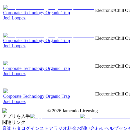
Electronic/Chill Ou
Corporate Technology Organic Trap
Joel Loopez
Electronic/Chill Ou
Corporate Technology Organic Trap
Joel Loopez
Electronic/Chill Ou
Corporate Technology Organic Trap
Joel Loopez
Electronic/Chill Ou
Corporate Technology Organic Trap
Joel Loopez
©
2026
Jamendo Licensing
アプリを入手
関連リンク
音楽カタログ
インストアラジオ
料金
お問い合わせ
ヘルプセン