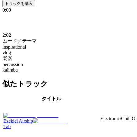
トラックを購入
0:00
2:02
ムード／テーマ
inspirational
vlog
楽器
percussion
kalimba
似たトラック
タイトル
Electronic/Chill O
Ezekiel Airship
Tab