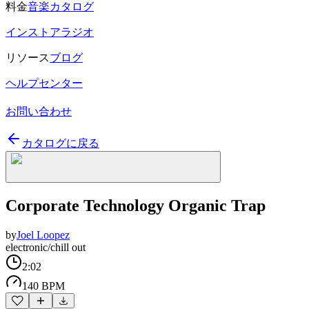
料金
音楽カタログ
インストアラジオ
リソース
ブログ
ヘルプセンター
お問い合わせ
カタログに戻る
Corporate Technology Organic Trap
by
Joel Loopez
electronic/chill out
2:02
140 BPM