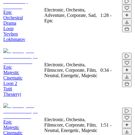
Electronic, Orchestra,
Epic
Adventure, Corporate, Sad,
1:28
-
Orchestral
Epic
Drama
Loop
Yevhen
Lokhmatov
Electronic, Orchestra,
Epic
Filmscore, Corporate, Film,
0:34
-
Majestic
Neutral, Energetic, Majestic
Cinematic
Loop 2
Tutti
Thesieryj
Electronic, Orchestra,
Epic
Filmscore, Corporate, Film,
1:51
-
Majestic
Neutral, Energetic, Majestic
Cinematic