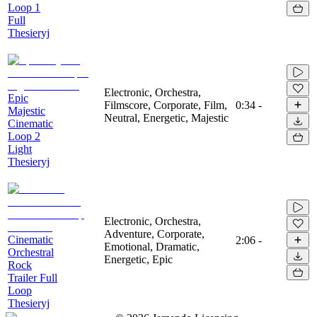
Loop 1
Full
Thesieryj
Electronic, Orchestra,
Epic
Filmscore, Corporate, Film,
0:34
-
Majestic
Neutral, Energetic, Majestic
Cinematic
Loop 2
Light
Thesieryj
Electronic, Orchestra,
Adventure, Corporate,
Cinematic
2:06
-
Emotional, Dramatic,
Orchestral
Energetic, Epic
Rock
Trailer Full
Loop
Thesieryj