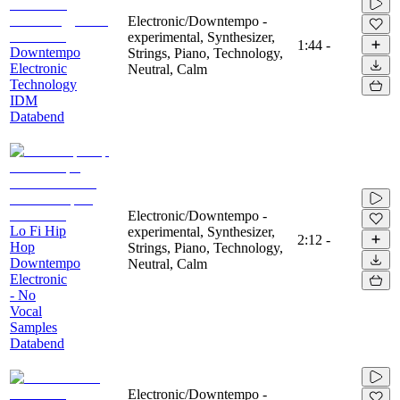
Electronic/Downtempo -
experimental, Synthesizer,
1:44
-
Downtempo
Strings, Piano, Technology,
Electronic
Neutral, Calm
Technology
IDM
Databend
Electronic/Downtempo -
Lo Fi Hip
experimental, Synthesizer,
2:12
-
Hop
Strings, Piano, Technology,
Downtempo
Neutral, Calm
Electronic
- No
Vocal
Samples
Databend
Electronic/Downtempo -