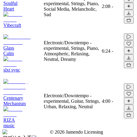
Soulful
experimental, Strings, Piano,
2:08
-
Heart
Social Media, Melancholic,
Sad
Vibecraft
Electronic/Downtempo -
Glass
experimental, Strings, Piano,
6:24
-
Calm
Atmospheric, Relaxing,
Neutral, Dreamy
slxt sync
Electronic/Downtempo -
Centenary
experimental, Guitar, Strings,
4:00
-
Mechanism
Urban, Relaxing, Neutral
RIZA
music
©
2026
Jamendo Licensing