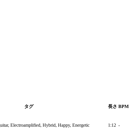
タグ
長さ
BPM
itar, Electroamplified, Hybrid, Happy, Energetic
1:12
-