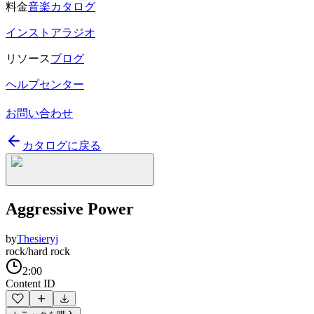
料金
音楽カタログ
インストアラジオ
リソース
ブログ
ヘルプセンター
お問い合わせ
カタログに戻る
Aggressive Power
by
Thesieryj
rock/hard rock
2:00
Content ID