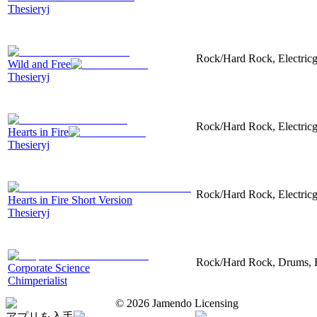
Thesieryj
Rock/Hard Rock, Electricgu
Wild and Free
Thesieryj
Rock/Hard Rock, Electricgu
Hearts in Fire
Thesieryj
Rock/Hard Rock, Electricgu
Hearts in Fire Short Version
Thesieryj
Rock/Hard Rock, Drums, Ele
Corporate Science
Chimperialist
©
2026
Jamendo Licensing
アプリを入手