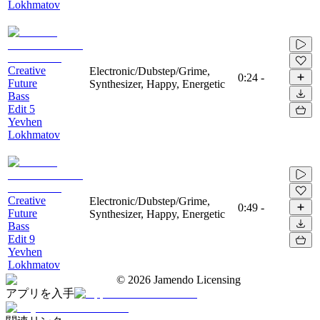
Lokhmatov
Creative
Electronic/Dubstep/Grime,
0:24
-
Future
Synthesizer, Happy, Energetic
Bass
Edit 5
Yevhen
Lokhmatov
Creative
Electronic/Dubstep/Grime,
0:49
-
Future
Synthesizer, Happy, Energetic
Bass
Edit 9
Yevhen
Lokhmatov
©
2026
Jamendo Licensing
アプリを入手