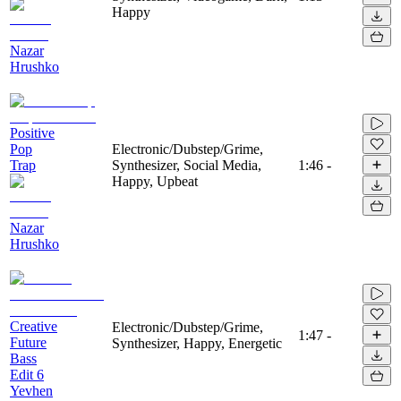
Happy
Nazar
Hrushko
Positive
Pop
Electronic/Dubstep/Grime,
Trap
Synthesizer, Social Media,
1:46
-
Happy, Upbeat
Nazar
Hrushko
Creative
Electronic/Dubstep/Grime,
1:47
-
Future
Synthesizer, Happy, Energetic
Bass
Edit 6
Yevhen