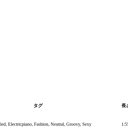
タグ
長
fied, Electricpiano, Fashion, Neutral, Groovy, Sexy
1:5