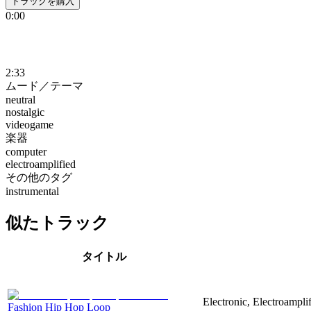
トラックを購入
0:00
2:33
ムード／テーマ
neutral
nostalgic
videogame
楽器
computer
electroamplified
その他のタグ
instrumental
似たトラック
タイトル
Electronic, Electroampli
Fashion Hip Hop Loop