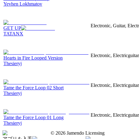
Yevhen Lokhmatov
Electronic, Guitar, Elect
GET UP
TATANX
Electronic, Electricguita
Hearts in Fire Looped Version
Thesieryj
Electronic, Electricguita
Tame the Force Loop 02 Short
Thesieryj
Electronic, Electricguita
Tame the Force Loop 01 Long
Thesieryj
©
2026
Jamendo Licensing
アプリを入手