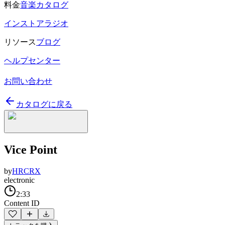
料金
音楽カタログ
インストアラジオ
リソース
ブログ
ヘルプセンター
お問い合わせ
カタログに戻る
Vice Point
by
HRCRX
electronic
2:33
Content ID