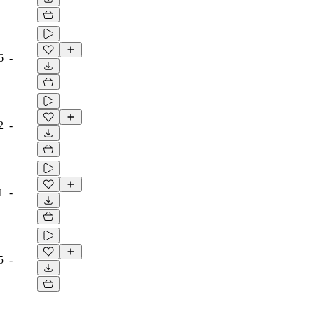
6
-
2
-
1
-
5
-