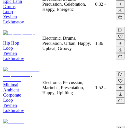
Epic Latin
Percussion, Celebration,
0:32
-
Drums
Happy, Energetic
Loop
Yevhen
Lokhmatov
Electronic, Drums,
Hip Hop
Percussion, Urban, Happy,
1:36
-
Loop
Upbeat, Groovy
Yevhen
Lokhmatov
Electronic, Percussion,
Minimal
Marimba, Presentation,
1:52
-
Ambient
Happy, Uplifting
Corporate
Loop
Yevhen
Lokhmatov