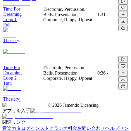
Time For
Electronic, Percussion,
Dreaming
Bells, Presentation,
1:31
-
Loop 1
Corporate, Happy, Upbeat
Full
Thesieryj
Time For
Electronic, Percussion,
Dreaming
Bells, Presentation,
0:36
-
Loop 2
Corporate, Happy, Upbeat
Tutti
Thesieryj
©
2026
Jamendo Licensing
アプリを入手
関連リンク
音楽カタログ
インストアラジオ
料金
お問い合わせ
ヘルプセン