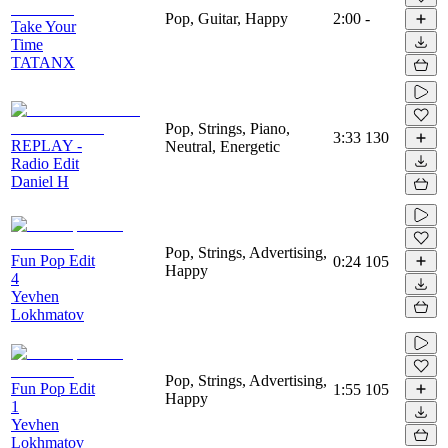
Pop, Guitar, Happy
2:00
-
Take Your
Time
TATANX
Pop, Strings, Piano,
3:33
130
REPLAY -
Neutral, Energetic
Radio Edit
Daniel H
Pop, Strings, Advertising,
Fun Pop Edit
0:24
105
Happy
4
Yevhen
Lokhmatov
Pop, Strings, Advertising,
Fun Pop Edit
1:55
105
Happy
1
Yevhen
Lokhmatov