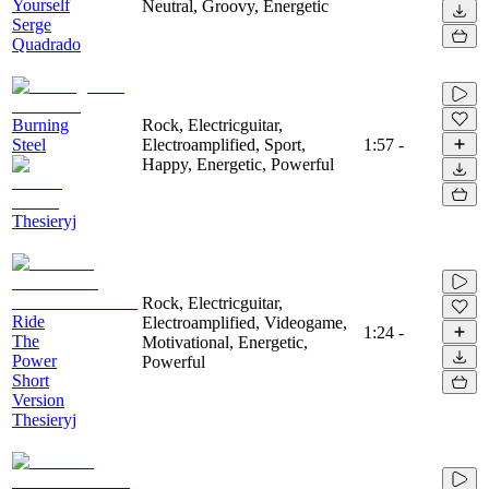
Yourself
Neutral, Groovy, Energetic
Serge
Quadrado
Burning
Rock, Electricguitar,
Steel
Electroamplified, Sport,
1:57
-
Happy, Energetic, Powerful
Thesieryj
Rock, Electricguitar,
Ride
Electroamplified, Videogame,
1:24
-
The
Motivational, Energetic,
Power
Powerful
Short
Version
Thesieryj