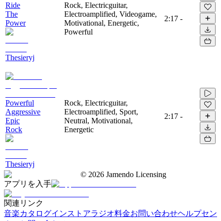
Ride
Rock, Electricguitar,
The
Electroamplified, Videogame,
2:17
-
Power
Motivational, Energetic,
Powerful
Thesieryj
Powerful
Rock, Electricguitar,
Aggressive
Electroamplified, Sport,
2:17
-
Epic
Neutral, Motivational,
Rock
Energetic
Thesieryj
©
2026
Jamendo Licensing
アプリを入手
関連リンク
音楽カタログ
インストアラジオ
料金
お問い合わせ
ヘルプセン