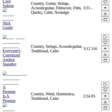
Cool
Country, Guitar, Strings,
Saloon
Acousticguitar, Filmscore, Film,
3:31
-
Quirky, Calm, Nostalgic
Nick
Gordy
Country, Strings, Acousticguitar,
3:12
116
Everyone's
Traditional, Calm
Convinced
Andrea
Standley
A
Promise
Country, Wind, Harmonica,
Is A
2:34
85
Traditional, Calm
Promise