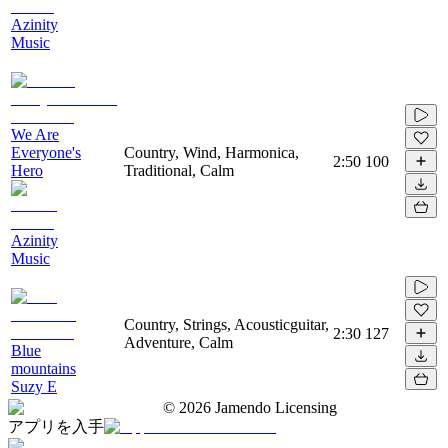
Azinity
Music
We Are
Everyone's
Country, Wind, Harmonica,
2:50
100
Hero
Traditional, Calm
Azinity
Music
Country, Strings, Acousticguitar,
2:30
127
Adventure, Calm
Blue
mountains
Suzy E
©
2026
Jamendo Licensing
アプリを入手