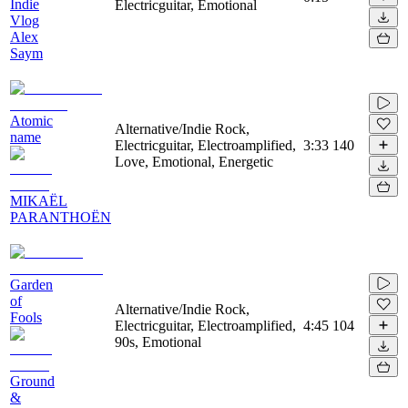
Indie
Electricguitar, Emotional
Vlog
Alex
Saym
Atomic
Alternative/Indie Rock,
name
Electricguitar, Electroamplified,
3:33
140
Love, Emotional, Energetic
MIKAËL
PARANTHOËN
Garden
of
Alternative/Indie Rock,
Fools
Electricguitar, Electroamplified,
4:45
104
90s, Emotional
Ground
&