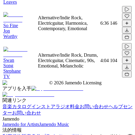
Leaves
Alternative/Indie Rock,
Electricguitar, Harmonica,
6:36
146
So Fine
Contemporary, Emotional
Jon
Worthy
Alternative/Indie Rock, Drums,
Swan
Electricguitar, Cinematic, 90s,
4:04
104
Song
Emotional, Melancholic
Stephane
TV
©
2026
Jamendo Licensing
アプリを入手
関連リンク
音楽カタログ
インストアラジオ
料金
お問い合わせ
ヘルプセン
ター
お問い合わせ
Jamendo
Jamendo for Artists
Jamendo Music
法的情報