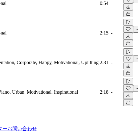
onal
0:54
-
onal
2:15
-
sentation, Corporate, Happy, Motivational, Uplifting
2:31
-
Piano, Urban, Motivational, Inspirational
2:18
-
ター
お問い合わせ