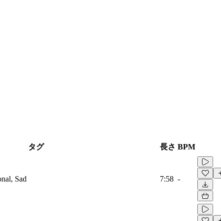
タグ
長さ
BPM
onal, Sad
7:58
-