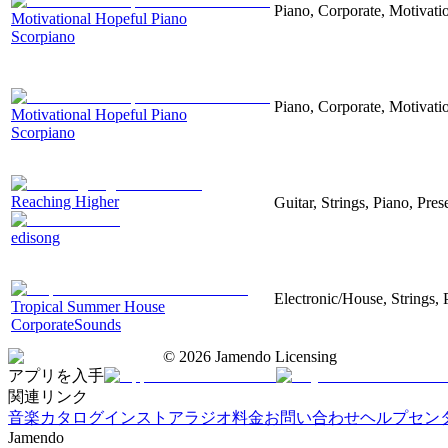
Piano, Corporate, Motivati
Motivational Hopeful Piano
Scorpiano
Piano, Corporate, Motivati
Motivational Hopeful Piano
Scorpiano
Reaching Higher
Guitar, Strings, Piano, Pre
edisong
Electronic/House, Strings, 
Tropical Summer House
CorporateSounds
©
2026
Jamendo Licensing
アプリを入手
関連リンク
音楽カタログ
インストアラジオ
料金
お問い合わせ
ヘルプセン
Jamendo