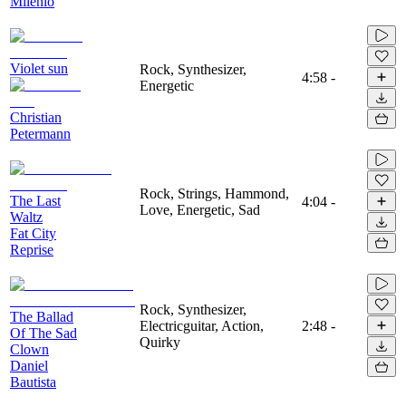
Milenio
Violet sun
Rock, Synthesizer,
4:58
-
Energetic
Christian
Petermann
Rock, Strings, Hammond,
The Last
4:04
-
Love, Energetic, Sad
Waltz
Fat City
Reprise
Rock, Synthesizer,
The Ballad
Electricguitar, Action,
2:48
-
Of The Sad
Quirky
Clown
Daniel
Bautista