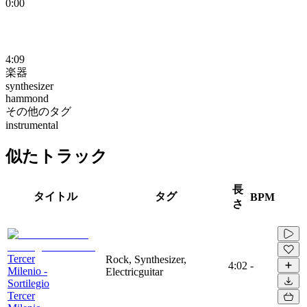
0:00
4:09
楽器
synthesizer
hammond
その他のタグ
instrumental
似たトラック
長
タイトル
タグ
BPM
さ
Tercer
Rock, Synthesizer,
4:02
-
Milenio -
Electricguitar
Sortilegio
Tercer